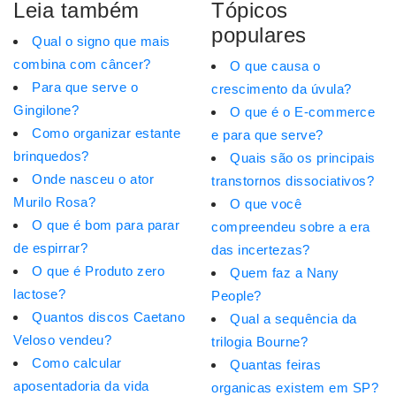
Leia também
Tópicos
populares
Qual o signo que mais
combina com câncer?
O que causa o
Para que serve o
crescimento da úvula?
Gingilone?
O que é o E-commerce
Como organizar estante
e para que serve?
brinquedos?
Quais são os principais
Onde nasceu o ator
transtornos dissociativos?
Murilo Rosa?
O que você
O que é bom para parar
compreendeu sobre a era
de espirrar?
das incertezas?
O que é Produto zero
Quem faz a Nany
lactose?
People?
Quantos discos Caetano
Qual a sequência da
Veloso vendeu?
trilogia Bourne?
Como calcular
Quantas feiras
aposentadoria da vida
organicas existem em SP?