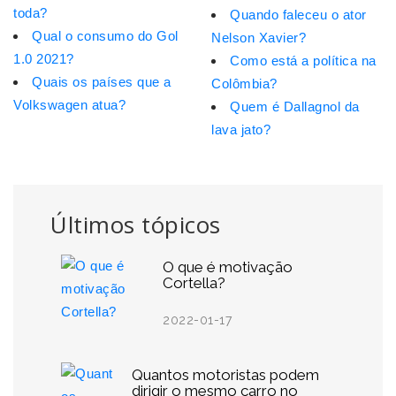
toda?
Quando faleceu o ator
Qual o consumo do Gol
Nelson Xavier?
1.0 2021?
Como está a política na
Quais os países que a
Colômbia?
Volkswagen atua?
Quem é Dallagnol da
lava jato?
Últimos tópicos
O que é motivação
Cortella?
2022-01-17
Quantos motoristas podem
dirigir o mesmo carro no