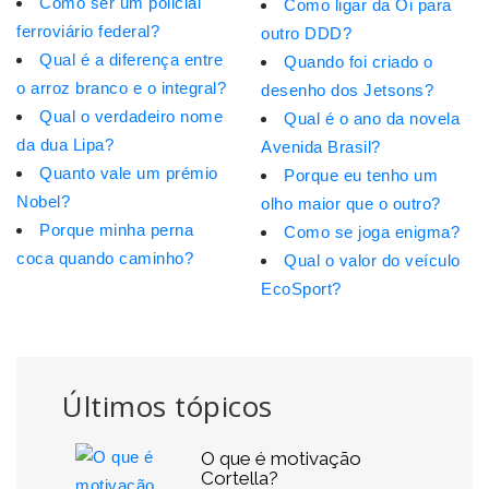
Como ser um policial
Como ligar da Oi para
ferroviário federal?
outro DDD?
Qual é a diferença entre
Quando foi criado o
o arroz branco e o integral?
desenho dos Jetsons?
Qual o verdadeiro nome
Qual é o ano da novela
da dua Lipa?
Avenida Brasil?
Quanto vale um prémio
Porque eu tenho um
Nobel?
olho maior que o outro?
Porque minha perna
Como se joga enigma?
coca quando caminho?
Qual o valor do veículo
EcoSport?
Últimos tópicos
O que é motivação
Cortella?