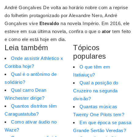
André Gonçalves De volta ao horário nobre com a reprise
do folhetim protagonizado por Alexandre Nero, André
Gonçalves vive
Etevaldo
na novela Império. Em 2016, ele
esteve em sua última novela, confira o que o
ator
tem feito
e como ele está hoje em dia.
Leia também
Tópicos
populares
Onde assistir Athletico x
Coritiba hoje?
O que têm em
Qual é o antônimo de
Itatiaiuçu?
solidário?
Qual a posição do
Qual carro Dean
Cruzeiro na segunda
Winchester dirige?
divisão?
Quantos distritos têm
Quantas músicas
Caraguatatuba?
Twenty One Pilots tem?
Como ativar áudio no
Em que época se passa
Waze?
Grande Sertão Veredas?