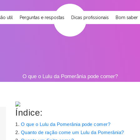
ão util
Perguntas e respostas
Dicas profissionais
Bom saber
O que o Lulu da Pomerânia pode comer?
Índice:
O que o Lulu da Pomerânia pode comer?
Quanto de ração come um Lulu da Pomerânia?