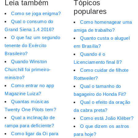
Leia também
Tópicos
populares
Como se joga enigma?
Qual o consumo do
Como homenagear uma
Grand Siena 1.4 2016?
amiga de trabalho?
O que faz um segundo
Quanto custa o aluguel
tenente do Exército
em Brasília?
Brasileiro?
Quando é o
Quando Winston
Licenciamento final 8?
Churchill foi primeiro-
Como cuidar de filhote
ministro?
Rottweiler?
Como entrar no app
Qual o tamanho do
Magazine Luiza?
bagageiro do Honda Fit?
Quantas músicas
Qual o efeito da oração
Twenty One Pilots tem?
da cabra preta?
Qual a inclinação de
Como está João Kléber?
rampa para deficiente?
O que dizem os astros
Como ligar da Oi para
para hoje?