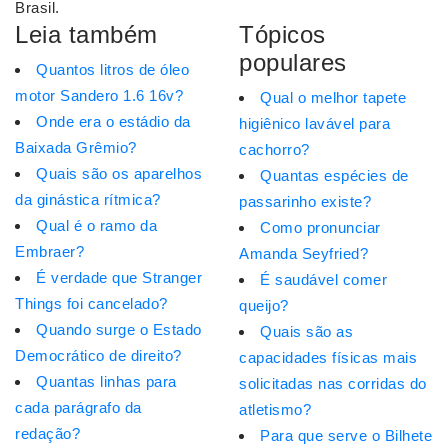
Brasil.
Leia também
Tópicos
populares
Quantos litros de óleo
motor Sandero 1.6 16v?
Qual o melhor tapete
Onde era o estádio da
higiênico lavável para
Baixada Grêmio?
cachorro?
Quais são os aparelhos
Quantas espécies de
da ginástica rítmica?
passarinho existe?
Qual é o ramo da
Como pronunciar
Embraer?
Amanda Seyfried?
É verdade que Stranger
É saudável comer
Things foi cancelado?
queijo?
Quando surge o Estado
Quais são as
Democrático de direito?
capacidades físicas mais
Quantas linhas para
solicitadas nas corridas do
cada parágrafo da
atletismo?
redação?
Para que serve o Bilhete