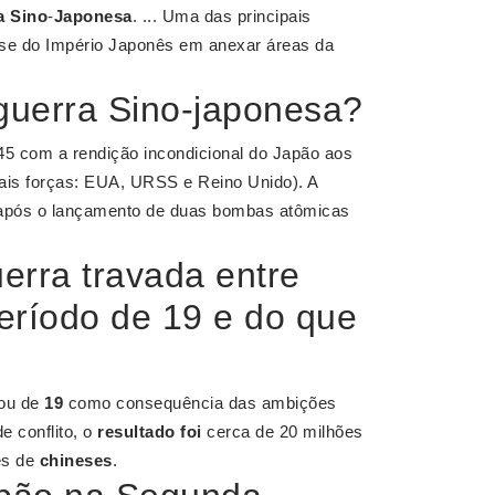
a Sino
-
Japonesa
. ... Uma das principais
esse do Império Japonês em anexar áreas da
uerra Sino-japonesa?
45 com a rendição incondicional do Japão aos
ipais forças: EUA, URSS e Reino Unido). A
após o lançamento de duas bombas atômicas
erra travada entre
eríodo de 19 e do que
rou de
19
como consequência das ambições
e conflito, o
resultado foi
cerca de 20 milhões
es de
chineses
.