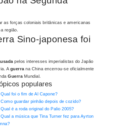
apão na Segunda
r as forças coloniais britânicas e americanas
a região.
erra Sino-japonesa foi
ausada
pelos interesses imperialistas do Japão
ia. A
guerra
na China encerrou-se oficialmente
unda
Guerra
Mundial.
ópicos populares
Qual foi o fim de Al Capone?
Como guardar pinhão depois de cozido?
Qual é a roda original do Palio 2005?
Qual a música que Tina Turner fez para Ayrton
nna?