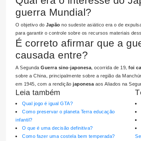
Qual era o interesse do J
guerra Mundial?
O objetivo do
Japão
no sudeste asiático era o de expulsa
para garantir o controle sobre os recursos materiais dess
É correto afirmar que a gu
causada entre?
A Segunda
Guerra sino
-
japonesa
, ocorrida de 19,
foi c
sobre a China, principalmente sobre a região da Manchúr
em 1945, com a rendição
japonesa
aos Aliados na Seg
Leia também
T
Qual jogo é igual GTA?
Como preservar o planeta Terra educação
infantil?
O que é uma decisão definitiva?
Como fazer uma costela bem temperada?
Se