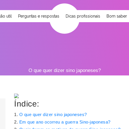
ão util
Perguntas e respostas
Dicas profissionais
Bom saber
O que quer dizer sino japoneses?
Índice:
O que quer dizer sino japoneses?
Em que ano ocorreu a guerra Sino-japonesa?