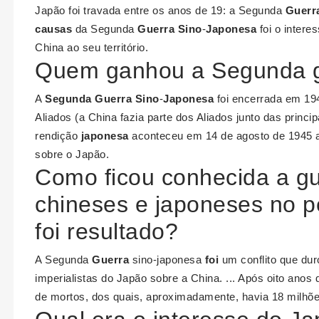
Japão foi travada entre os anos de 19: a Segunda
Guerr
causas
da Segunda
Guerra Sino
-
Japonesa
foi o inter
China ao seu território.
Quem ganhou a Segunda g
A
Segunda Guerra Sino
-
Japonesa
foi encerrada em 19
Aliados (a China fazia parte dos Aliados junto das princ
rendição
japonesa
aconteceu em 14 de agosto de 1945 
sobre o Japão.
Como ficou conhecida a gu
chineses e japoneses no p
foi resultado?
A Segunda
Guerra
sino-japonesa
foi
um conflito que du
imperialistas do Japão sobre a China. ... Após oito anos d
de mortos, dos quais, aproximadamente, havia 18 milhõ