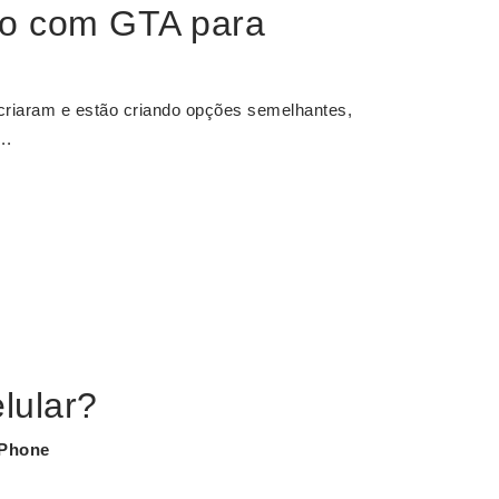
do com GTA para
criaram e estão criando opções semelhantes,
..
lular?
iPhone