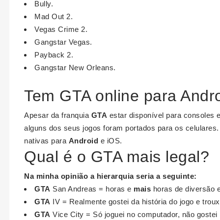
Bully.
Mad Out 2.
Vegas Crime 2.
Gangstar Vegas.
Payback 2.
Gangstar New Orleans.
Tem GTA online para Andr
Apesar da franquia
GTA
estar disponível para consoles 
alguns dos seus jogos foram portados para os celulares
nativas para
Android
e iOS.
Qual é o GTA mais legal?
Na minha opinião a hierarquia seria a seguinte:
GTA
San Andreas = horas e
mais
horas de diversão e
GTA
IV = Realmente gostei da história do jogo e troux
GTA
Vice City = Só joguei no computador, não goste