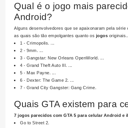
Qual é o jogo mais pareci
Android?
Alguns desenvolvedores que se apaixonaram pela série 
as quais são tão empolgantes quanto os
jogos
originais..
1 - Crimopolis. ...
2 - 9mm. ...
3 - Gangstar: New Orleans OpenWorld. ...
4 - Grand Theft Auto III. ...
5 - Max Payne. ...
6 - Dexter: The Game 2. ...
7 - Grand City Gangster: Gang Crime.
Quais GTA existem para ce
7 jogos parecidos com
GTA
5 para
celular Android
e 
Go to Street 2.