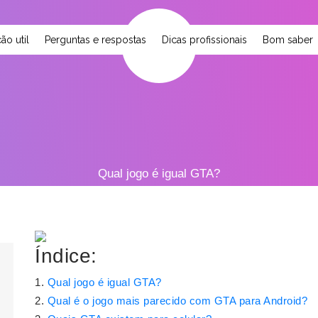
ão util
Perguntas e respostas
Dicas profissionais
Bom saber
Qual jogo é igual GTA?
Índice:
Qual jogo é igual GTA?
Qual é o jogo mais parecido com GTA para Android?