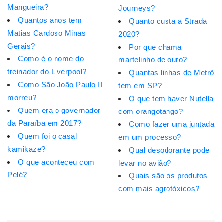
Mangueira?
Journeys?
Quantos anos tem
Quanto custa a Strada
Matias Cardoso Minas
2020?
Gerais?
Por que chama
Como é o nome do
martelinho de ouro?
treinador do Liverpool?
Quantas linhas de Metrô
Como São João Paulo II
tem em SP?
morreu?
O que tem haver Nutella
Quem era o governador
com orangotango?
da Paraíba em 2017?
Como fazer uma juntada
Quem foi o casal
em um processo?
kamikaze?
Qual desodorante pode
O que aconteceu com
levar no avião?
Pelé?
Quais são os produtos
com mais agrotóxicos?