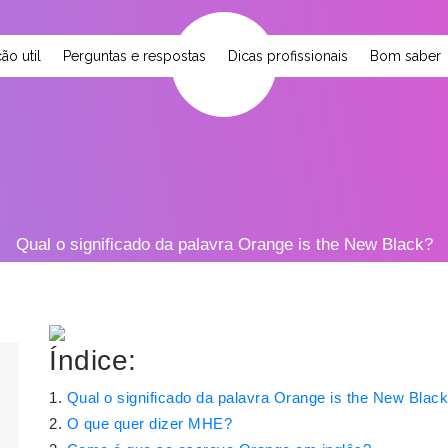
ão util
Perguntas e respostas
Dicas profissionais
Bom saber
Qual o significado da palavra Orange is the New Black?
Índice:
Qual o significado da palavra Orange is the New Blac
O que quer dizer MHE?