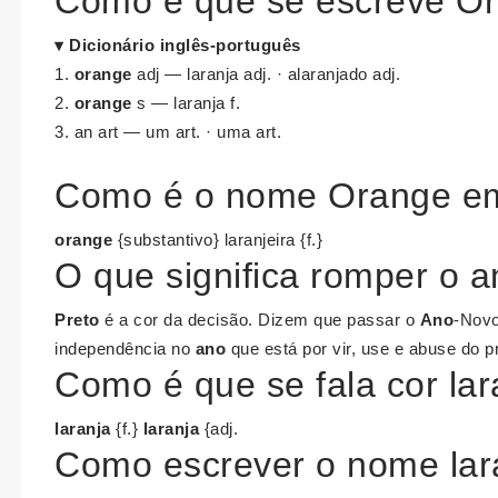
Como é que se escreve Or
▾
Dicionário
inglês
-português
orange
adj — laranja adj. · alaranjado adj.
orange
s — laranja f.
an art — um art. · uma art.
Como é o nome Orange em
orange
{substantivo} laranjeira {f.}
O que significa romper o a
Preto
é a cor da decisão. Dizem que passar o
Ano
-Nov
independência no
ano
que está por vir, use e abuse do p
Como é que se fala cor lar
laranja
{f.}
laranja
{adj.
Como escrever o nome lar