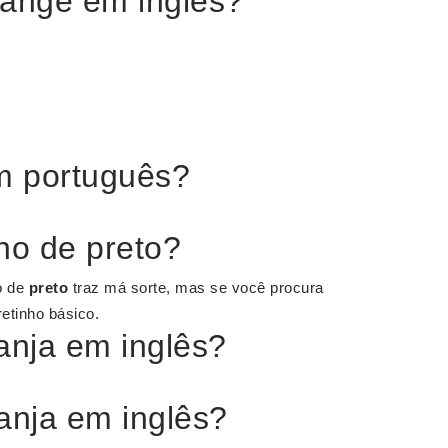
ange em inglês?
 português?
no de preto?
o de
preto
traz má sorte, mas se você procura
retinho básico.
anja em inglês?
anja em inglês?