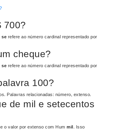
?
$ 700?
o
se
refere ao número cardinal representado por
um cheque?
o
se
refere ao número cardinal representado por
palavra 100?
os. Palavras relacionadas: número, extenso.
 de mil e setecentos
ce o valor por extenso com Hum
mil
. Isso