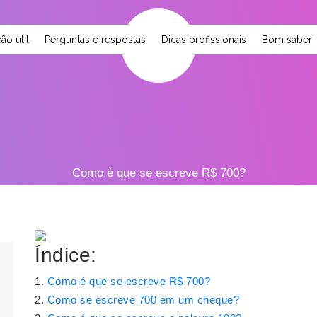
ão util
Perguntas e respostas
Dicas profissionais
Bom saber
Como é que se escreve R$ 700?
Índice:
Como é que se escreve R$ 700?
Como se escreve 700 em um cheque?