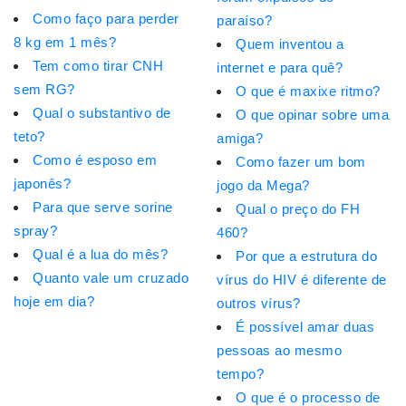
Como faço para perder
paraíso?
8 kg em 1 mês?
Quem inventou a
Tem como tirar CNH
internet e para quê?
sem RG?
O que é maxixe ritmo?
Qual o substantivo de
O que opinar sobre uma
teto?
amiga?
Como é esposo em
Como fazer um bom
japonês?
jogo da Mega?
Para que serve sorine
Qual o preço do FH
spray?
460?
Qual é a lua do mês?
Por que a estrutura do
Quanto vale um cruzado
vírus do HIV é diferente de
hoje em dia?
outros vírus?
É possível amar duas
pessoas ao mesmo
tempo?
O que é o processo de