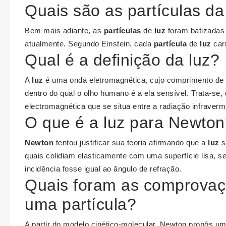
Quais são as partículas da
Bem mais adiante, as
partículas
de
luz
foram batizadas 
atualmente. Segundo Einstein, cada
partícula
de
luz
carr
Qual é a definição da luz?
A
luz
é uma onda eletromagnética, cujo comprimento de o
dentro do qual o olho humano é a ela sensível. Trata-se
electromagnética que se situa entre a radiação infraverme
O que é a luz para Newto
Newton
tentou justificar sua teoria afirmando que a
luz
s
quais colidiam elasticamente com uma superfície lisa, s
incidência fosse igual ao ângulo de refração.
Quais foram as comprovaç
uma partícula?
A partir do modelo cinético-molecular, Newton propôs 