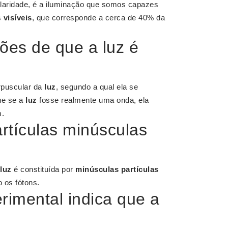
 claridade, é a iluminação que somos capazes
s
visíveis
, que corresponde a cerca de 40% da
ões de que a luz é
rpuscular da
luz
, segundo a qual ela se
ue se a
luz
fosse realmente uma onda, ela
m.
tículas minúsculas
luz
é constituída por
minúsculas partículas
os fótons.
rimental indica que a