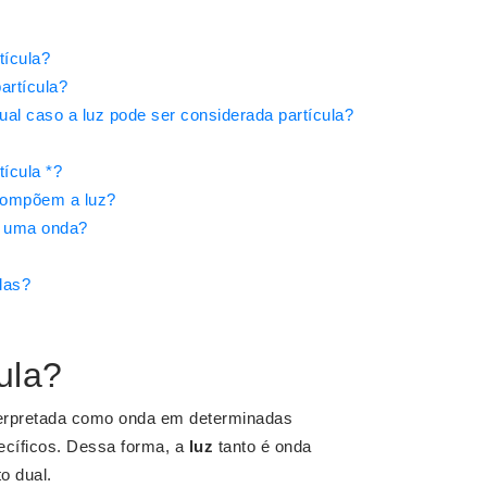
tícula?
artícula?
al caso a luz pode ser considerada partícula?
ícula *?
compõem a luz?
 é uma onda?
las?
ula?
terpretada como onda em determinadas
cíficos. Dessa forma, a
luz
tanto é onda
o dual.