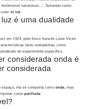
os fenômenos luminosos. ... Tomando como
scular da
luz
.
a luz é uma dualidade
vez em 1924, pelo físico francês Louis-Victor
aracterísticas tanto ondulatórias como
pendendo do experimento específico.
er considerada onda é
er considerada
o espaço, ela se comporta como
onda
, mas
comportar como
partícula
.
vel?