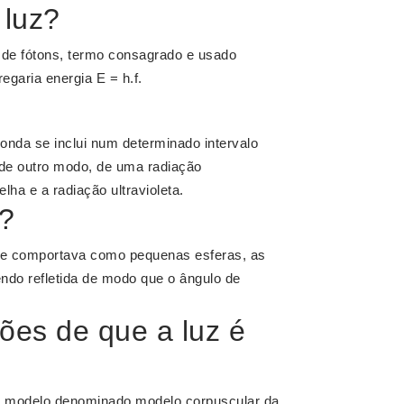
 luz?
de fótons, termo consagrado e usado
egaria energia E = h.f.
nda se inclui num determinado intervalo
, de outro modo, de uma radiação
lha e a radiação ultravioleta.
n?
e comportava como pequenas esferas, as
endo refletida de modo que o ângulo de
ões de que a luz é
um modelo denominado modelo corpuscular da