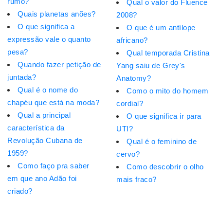
rumo?
Qual o valor do Fluence
Quais planetas anões?
2008?
O que significa a
O que é um antílope
expressão vale o quanto
africano?
pesa?
Qual temporada Cristina
Quando fazer petição de
Yang saiu de Grey's
juntada?
Anatomy?
Qual é o nome do
Como o mito do homem
chapéu que está na moda?
cordial?
Qual a principal
O que significa ir para
característica da
UTI?
Revolução Cubana de
Qual é o feminino de
1959?
cervo?
Como faço pra saber
Como descobrir o olho
em que ano Adão foi
mais fraco?
criado?