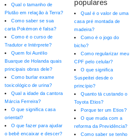
populares
Qual o tamanho de
Plutão em relação à Terra?
Qual é o valor de uma
Como saber se sua
casa pré montada de
carta Pokémon é falsa?
madeira?
Como é o curso de
Como é o jogo do
Tradutor e Intérprete?
bicho?
Quem foi Aurélio
Como regularizar meu
Buarque de Holanda quais
CPF pelo celular?
principais obras dele?
O que significa
Como burlar exame
Suspeitei desde o
toxicológico de urina?
princípio?
Qual a idade da cantora
Quanto tá custando o
Márcia Ferreira?
Toyota Etios?
O que significa casa
Porque ter um Etios?
oriental?
O que muda com a
O que fazer para ajudar
reforma da Previdência?
o bebê encaixar e descer?
Como saber se tenho