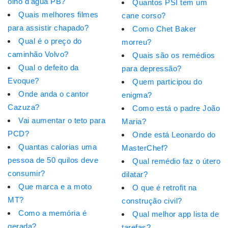
olho d'água PB?
Quantos PSI tem um
Quais melhores filmes
cane corso?
para assistir chapado?
Como Chet Baker
Qual é o preço do
morreu?
caminhão Volvo?
Quais são os remédios
Qual o defeito da
para depressão?
Evoque?
Quem participou do
Onde anda o cantor
enigma?
Cazuza?
Como está o padre João
Vai aumentar o teto para
Maria?
PCD?
Onde está Leonardo do
Quantas calorias uma
MasterChef?
pessoa de 50 quilos deve
Qual remédio faz o útero
consumir?
dilatar?
Que marca e a moto
O que é retrofit na
MT?
construção civil?
Como a memória é
Qual melhor app lista de
gerada?
tarefas?