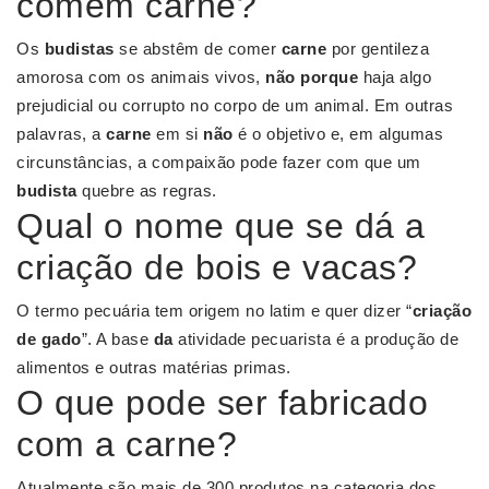
comem carne?
Os
budistas
se abstêm de comer
carne
por gentileza
amorosa com os animais vivos,
não porque
haja algo
prejudicial ou corrupto no corpo de um animal. Em outras
palavras, a
carne
em si
não
é o objetivo e, em algumas
circunstâncias, a compaixão pode fazer com que um
budista
quebre as regras.
Qual o nome que se dá a
criação de bois e vacas?
O termo pecuária tem origem no latim e quer dizer “
criação
de gado
”. A base
da
atividade pecuarista é a produção de
alimentos e outras matérias primas.
O que pode ser fabricado
com a carne?
Atualmente são mais de 300 produtos na categoria dos