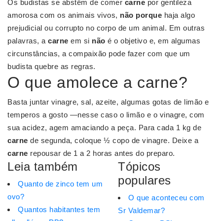
Os budistas se abstêm de comer
carne
por gentileza
amorosa com os animais vivos,
não porque
haja algo
prejudicial ou corrupto no corpo de um animal. Em outras
palavras, a
carne
em si
não
é o objetivo e, em algumas
circunstâncias, a compaixão pode fazer com que um
budista quebre as regras.
O que amolece a carne?
Basta juntar vinagre, sal, azeite, algumas gotas de limão e
temperos a gosto —nesse caso o limão e o vinagre, com
sua acidez, agem amaciando a peça. Para cada 1 kg de
carne
de segunda, coloque ½ copo de vinagre. Deixe a
carne
repousar de 1 a 2 horas antes do preparo.
Leia também
Tópicos
populares
Quanto de zinco tem um
ovo?
O que aconteceu com
Quantos habitantes tem
Sr Valdemar?