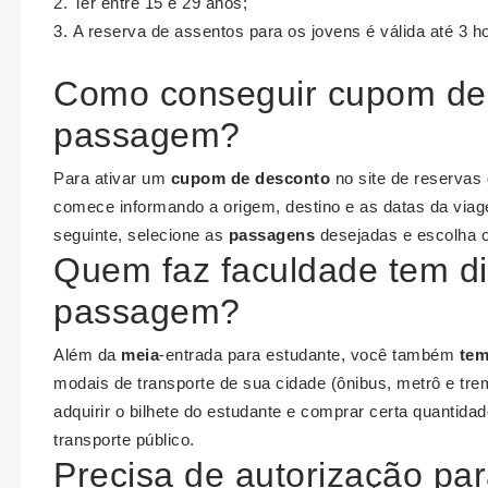
Ter entre 15 e 29 anos;
A reserva de assentos para os jovens é válida até 3 ho
Como conseguir cupom de
passagem?
Para ativar um
cupom de desconto
no site de reservas
comece informando a origem, destino e as datas da via
seguinte, selecione as
passagens
desejadas e escolha 
Quem faz faculdade tem di
passagem?
Além da
meia
-entrada para estudante, você também
te
modais de transporte de sua cidade (ônibus, metrô e trem
adquirir o bilhete do estudante e comprar certa quantida
transporte público.
Precisa de autorização par