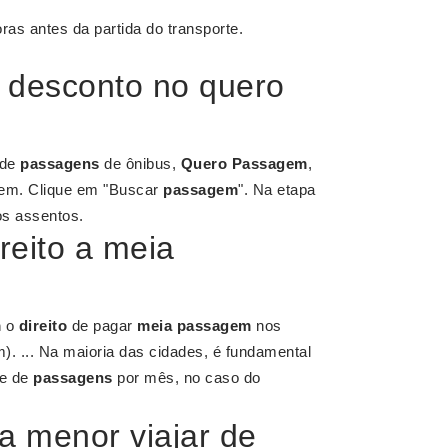
ras antes da partida do transporte.
 desconto no quero
 de
passagens
de ônibus,
Quero Passagem
,
gem. Clique em "Buscar
passagem
". Na etapa
os assentos.
reito a meia
m
o
direito
de pagar
meia passagem
nos
). ... Na maioria das cidades, é fundamental
de de
passagens
por mês, no caso do
a menor viajar de