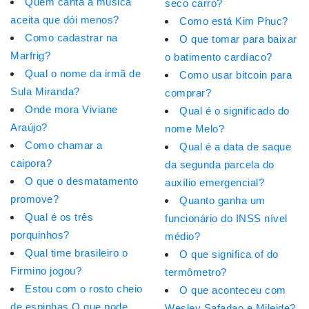
Quem canta a música
seco carro?
aceita que dói menos?
Como está Kim Phuc?
Como cadastrar na
O que tomar para baixar
Marfrig?
o batimento cardíaco?
Qual o nome da irmã de
Como usar bitcoin para
Sula Miranda?
comprar?
Onde mora Viviane
Qual é o significado do
Araújo?
nome Melo?
Como chamar a
Qual é a data de saque
caipora?
da segunda parcela do
O que o desmatamento
auxílio emergencial?
promove?
Quanto ganha um
Qual é os três
funcionário do INSS nível
porquinhos?
médio?
Qual time brasileiro o
O que significa of do
Firmino jogou?
termômetro?
Estou com o rosto cheio
O que aconteceu com
de espinhas O que pode
Wesley Safadao e Mileide?