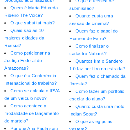
produção automatizada?
O que é técnica de
Quem é Maria Eduarda
submissão?
Ribeiro The Voice?
Quanto custa uma
O que substitui mais?
sessão de cinema?
Quais são as 10
Quem faz o papel do
maiores cidades da
Homem de Ferro?
Rússia?
Como finalizar o
Como peticionar na
cadastro Nubank?
Justiça Federal do
Quantos km o Sandero
Amazonas?
1.0 faz por litro na estrada?
O que é a Conferência
Quem fez o chamado da
Internacional do trabalho?
floresta?
Como se calcula o IPVA
Como fazer um portfólio
de um veículo novo?
escolar do aluno?
Como acontece a
Quanto custa uma moto
modalidade de lançamento
Indian Scout?
de martelo?
O que as egípcias
Por que Ana Paula saiu
vestem?