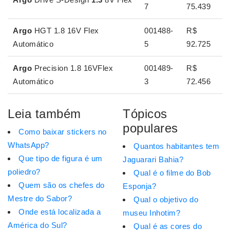
7
75.439
Argo
HGT 1.8 16V Flex
001488-
R$
Automático
5
92.725
Argo
Precision 1.8 16VFlex
001489-
R$
Automático
3
72.456
Leia também
Tópicos
populares
Como baixar stickers no
WhatsApp?
Quantos habitantes tem
Que tipo de figura é um
Jaguarari Bahia?
poliedro?
Qual é o filme do Bob
Quem são os chefes do
Esponja?
Mestre do Sabor?
Qual o objetivo do
Onde está localizada a
museu Inhotim?
América do Sul?
Qual é as cores do