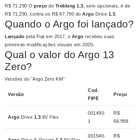
R$ 71.290 O
preço
do
Trekking 1.3
, sem opcionais, é de
R$ 71.290, contra os R$ 67.790 do
Argo
Drive
1.3
.
Quando o Argo foi lançado?
Lançado
pela Fiat em 2017, o
Argo
recebeu suas
primeiras modificações visuais em 2020.
Qual o valor do Argo 13
Zero?
Versões do "Argo Zero KM"
Cod.
Versão
Preço
FIPE
001493-
R$
Argo
Drive
1.3
8V Flex
1
68.998
001540-
R$
Argo
Drive S-Design
1.3
8V Flex