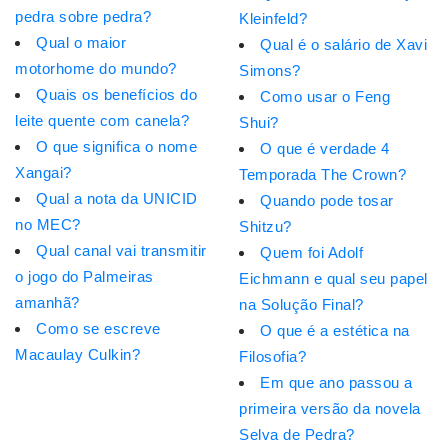
pedra sobre pedra?
Kleinfeld?
Qual o maior
Qual é o salário de Xavi
motorhome do mundo?
Simons?
Quais os benefícios do
Como usar o Feng
leite quente com canela?
Shui?
O que significa o nome
O que é verdade 4
Xangai?
Temporada The Crown?
Qual a nota da UNICID
Quando pode tosar
no MEC?
Shitzu?
Qual canal vai transmitir
Quem foi Adolf
o jogo do Palmeiras
Eichmann e qual seu papel
amanhã?
na Solução Final?
Como se escreve
O que é a estética na
Macaulay Culkin?
Filosofia?
Em que ano passou a
primeira versão da novela
Selva de Pedra?