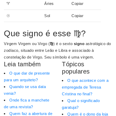
♈
Áries
Copiar
☉
Sol
Copiar
Que signo é esse ♍?
Virgem Virgem ou Virgo (
♍
) é o sexto
signo
astrológico do
zodíaco, situado entre Leão e Libra e associado à
constelação de Virgo. Seu símbolo é uma virgem.
Leia também
Tópicos
populares
O que dar de presente
para um arquiteto?
O que acontece com a
Quando se usa data
empregada de Teresa
venia?
Cristina no final?
Onde fica a manchete
Qual o significado
de uma revista?
garatuja?
Quem faz a abertura de
Quem é o dono da loja