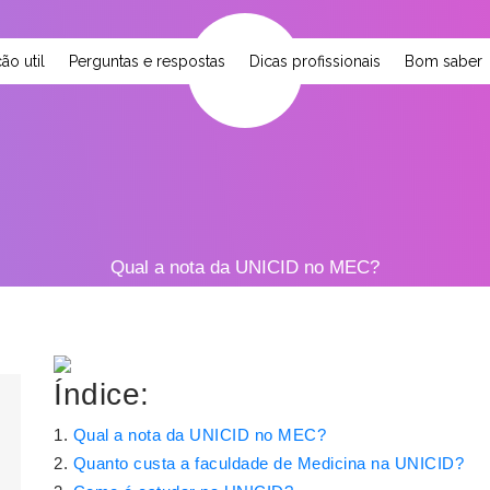
ão util
Perguntas e respostas
Dicas profissionais
Bom saber
Qual a nota da UNICID no MEC?
Índice:
Qual a nota da UNICID no MEC?
Quanto custa a faculdade de Medicina na UNICID?