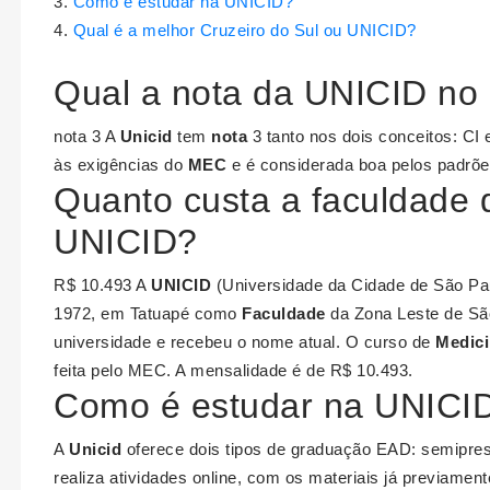
Como é estudar na UNICID?
Qual é a melhor Cruzeiro do Sul ou UNICID?
Qual a nota da UNICID n
nota 3 A
Unicid
tem
nota
3 tanto nos dois conceitos: CI 
às exigências do
MEC
e é considerada boa pelos padrõe
Quanto custa a faculdade 
UNICID?
R$ 10.493 A
UNICID
(Universidade da Cidade de São Pau
1972, em Tatuapé como
Faculdade
da Zona Leste de Sã
universidade e recebeu o nome atual. O curso de
Medic
feita pelo MEC. A mensalidade é de R$ 10.493.
Como é estudar na UNICI
A
Unicid
oferece dois tipos de graduação EAD: semiprese
realiza atividades online, com os materiais já previamen