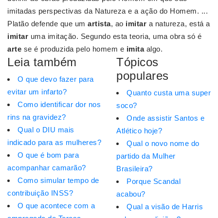
imitadas perspectivas da Natureza e a ação do Homem. ...
Platão defende que um
artista
, ao
imitar
a natureza, está a
imitar
uma imitação. Segundo esta teoria, uma obra só é
arte
se é produzida pelo homem e
imita
algo.
Leia também
Tópicos
populares
O que devo fazer para
evitar um infarto?
Quanto custa uma super
Como identificar dor nos
soco?
rins na gravidez?
Onde assistir Santos e
Qual o DIU mais
Atlético hoje?
indicado para as mulheres?
Qual o novo nome do
O que é bom para
partido da Mulher
acompanhar camarão?
Brasileira?
Como simular tempo de
Porque Scandal
contribuição INSS?
acabou?
O que acontece com a
Qual a visão de Harris