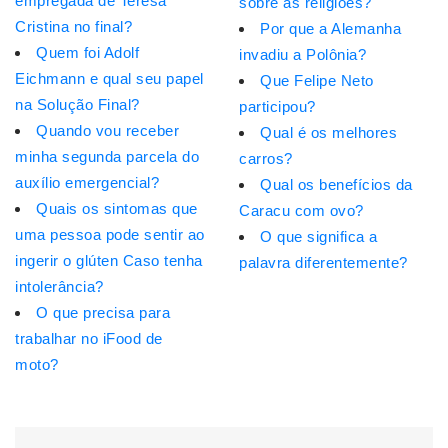
empregada de Teresa
sobre as religiões?
Cristina no final?
Por que a Alemanha
Quem foi Adolf
invadiu a Polônia?
Eichmann e qual seu papel
Que Felipe Neto
na Solução Final?
participou?
Quando vou receber
Qual é os melhores
minha segunda parcela do
carros?
auxílio emergencial?
Qual os benefícios da
Quais os sintomas que
Caracu com ovo?
uma pessoa pode sentir ao
O que significa a
ingerir o glúten Caso tenha
palavra diferentemente?
intolerância?
O que precisa para
trabalhar no iFood de
moto?