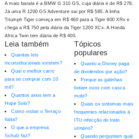
A mais barata é a BMW G 310 GS, cuja diária é de R$ 278.
Já uma R 1200 GS Adventure sai por R$ 585. A linha
Triumph Tiger começa em R$ 460 para a Tiger 800 XRx e
chega a R$ 750 pela diária da Tiger 1200 XCx. A Honda
Africa Twin tem diária de R$ 400.
Leia também
Tópicos
populares
Quantas leis
inconstitucionais existem?
Quanto a Disney paga
Qual o melhor carro
de dividendos por ação?
para se comprar com 10
Porque as galinhas
mil?
botam ovos com casca
Quantos anos tem a
mole?
Hope Solo?
Quais os sintomas mais
Como visitar o Terraço
frequentes relacionados à
Itália?
ITU infecção do trato
O que a empresa
urinário?
Schulz faz?
Quando perguntam qual