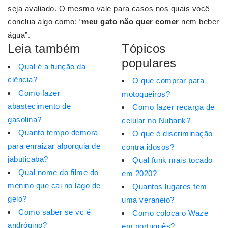
seja avaliado. O mesmo vale para casos nos quais você
conclua algo como: “
meu gato não quer comer
nem beber
água”.
Leia também
Tópicos
populares
Qual é a função da
ciência?
O que comprar para
Como fazer
motoqueiros?
abastecimento de
Como fazer recarga de
gasolina?
celular no Nubank?
Quanto tempo demora
O que é discriminação
para enraizar alporquia de
contra idosos?
jabuticaba?
Qual funk mais tocado
Qual nome do filme do
em 2020?
menino que cai no lago de
Quantos lugares tem
gelo?
uma veraneio?
Como saber se vc é
Como coloca o Waze
andrógino?
em português?