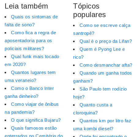
Leia também
Tópicos
populares
Quais os sintomas de
falta de sono?
Como se escreve calça
Como fica a regra de
santropê?
aposentadoria para os
Qual é o preço da Lifan?
policiais militares?
Quem é Pyong Lee e
Qual funk mais tocado
rico?
em 2020?
Como desmanchar afta?
Quantos lugares tem
Quando um ganha todos
uma veraneio?
ganham?
Como o Banco Inter
São Paulo tem rodízio
ganha dinheiro?
hoje?
Como viajar de ônibus
Quanto custa a
na pandemia?
cloroquina?
O que significa Bujaru?
Quantos km por litro faz
Quais famosos estão
uma kombi diesel?
enterrados no Cemitério do
Onde foi encontrado o