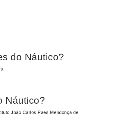
es do Náutico?
ês.
o Náutico?
tituto João Carlos Paes Mendonça de