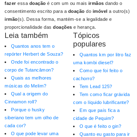
fazer
essa
doação
é com um ou mais
irmãos
dando o
consentimento escrito para a
doação
do
imóvel
a outro(s)
irmão
(s). Dessa forma, mantém-se a legalidade e
proporcionalidade das
doações
e herança.
Leia também
Tópicos
populares
Quantos anos tem o
repórter Herbert de Souza?
Quantos km por litro faz
Onde foi encontrado o
uma kombi diesel?
corpo de Tutancâmon?
Como que foi feito o
Quais as melhores
cachorro?
músicas do Melim?
Tem Lead 125?
Qual a origem do
Tem como ficar grávida
Cinnamon roll?
com o líquido lubrificante?
Porque o husky
Em que país fica a
siberiano tem um olho de
cidade de Pequim?
cada cor?
O que é feito o gin?
O que pode levar uma
Quanto eu gasto para ir