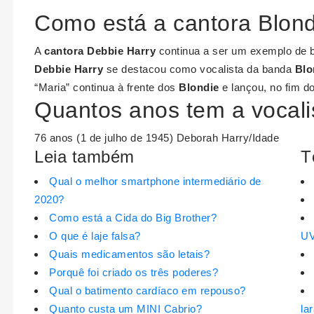
Como está a cantora Blond
A
cantora Debbie Harry
continua a ser um exemplo de b
Debbie Harry
se destacou como vocalista da banda
Blo
“Maria” continua à frente dos
Blondie
e lançou, no fim do
Quantos anos tem a vocali
76 anos (1 de julho de 1945) Deborah Harry/Idade
Leia também
T
Qual o melhor smartphone intermediário de
2020?
Como está a Cida do Big Brother?
O que é laje falsa?
U
Quais medicamentos são letais?
Porquê foi criado os três poderes?
Qual o batimento cardíaco em repouso?
Quanto custa um MINI Cabrio?
la