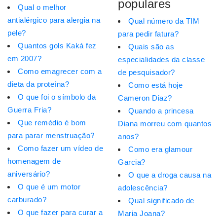
populares
Qual o melhor
antialérgico para alergia na
Qual número da TIM
pele?
para pedir fatura?
Quantos gols Kaká fez
Quais são as
em 2007?
especialidades da classe
Como emagrecer com a
de pesquisador?
dieta da proteína?
Como está hoje
O que foi o símbolo da
Cameron Diaz?
Guerra Fria?
Quando a princesa
Que remédio é bom
Diana morreu com quantos
para parar menstruação?
anos?
Como fazer um vídeo de
Como era glamour
homenagem de
Garcia?
aniversário?
O que a droga causa na
O que é um motor
adolescência?
carburado?
Qual significado de
O que fazer para curar a
Maria Joana?