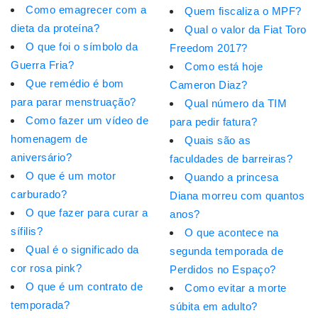
Como emagrecer com a
Quem fiscaliza o MPF?
dieta da proteína?
Qual o valor da Fiat Toro
O que foi o símbolo da
Freedom 2017?
Guerra Fria?
Como está hoje
Que remédio é bom
Cameron Diaz?
para parar menstruação?
Qual número da TIM
Como fazer um vídeo de
para pedir fatura?
homenagem de
Quais são as
aniversário?
faculdades de barreiras?
O que é um motor
Quando a princesa
carburado?
Diana morreu com quantos
O que fazer para curar a
anos?
sífilis?
O que acontece na
Qual é o significado da
segunda temporada de
cor rosa pink?
Perdidos no Espaço?
O que é um contrato de
Como evitar a morte
temporada?
súbita em adulto?