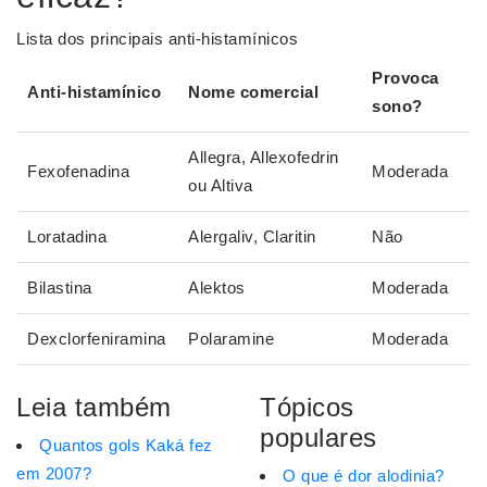
Lista dos principais anti-histamínicos
Provoca
Anti-histamínico
Nome comercial
sono?
Allegra, Allexofedrin
Fexofenadina
Moderada
ou Altiva
Loratadina
Alergaliv, Claritin
Não
Bilastina
Alektos
Moderada
Dexclorfeniramina
Polaramine
Moderada
Leia também
Tópicos
populares
Quantos gols Kaká fez
em 2007?
O que é dor alodinia?