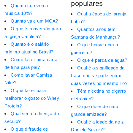
populares
Quem escreveu a
música 10%?
Qual a época de laranja
Quanto vale um MCA?
bahia?
O que é conversão para
Quantos anos tem
a Igreja Católica?
Santana do Manhuaçu?
Quanto é o salário
O que houve com o
mínimo atual no Brasil?
guerreiro?
Como fazer uma carta
O que é perda de água?
de filha para pai?
Qual é o significado da
Como lavar Camisa
frase não se pode entrar
Nike?
duas vezes no mesmo rio?
O que fazer para
Têm nicotina no cigarro
melhorar o gosto do Whey
eletrônico?
Protein?
O que dizer de uma
Qual seria a doença do
grande amizade?
século?
Qual é a idade da atriz
O que é fraude de
Daniele Suzuki?