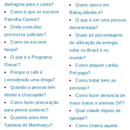
diafragma para o canto?
Quem nasce em
Como é que se escreve
Babaçulândia e?
Patrulha Canina?
O que é ser uma pessoa
Onde consultar
desorientada?
processos judiciais?
Quais as porcentagens
Como se escreve
de utilização da energia
fareja?
solar no Brasil e no
O que é o Programa
mundo?
Gesac?
Como adquirir cartão
Porque o café é
Pré-pago?
considerado uma droga?
Como tratar bem as
Quando a pessoa tem
pessoas?
direito a Usucapião?
Como fazer denúncia de
Como fazer procuração
maus tratos a animais DF?
para plenos poderes?
Qual cidade depois de
Quantos anos tem
Igarapé?
Santana do Manhuaçu?
Como chama aquela