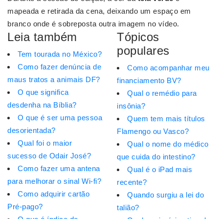
mapeada e retirada da cena, deixando um espaço em
branco onde é sobreposta outra imagem no vídeo.
Leia também
Tópicos
populares
Tem tourada no México?
Como fazer denúncia de
Como acompanhar meu
maus tratos a animais DF?
financiamento BV?
O que significa
Qual o remédio para
desdenha na Bíblia?
insônia?
O que é ser uma pessoa
Quem tem mais títulos
desorientada?
Flamengo ou Vasco?
Qual foi o maior
Qual o nome do médico
sucesso de Odair José?
que cuida do intestino?
Como fazer uma antena
Qual é o iPad mais
para melhorar o sinal Wi-fi?
recente?
Como adquirir cartão
Quando surgiu a lei do
Pré-pago?
talião?