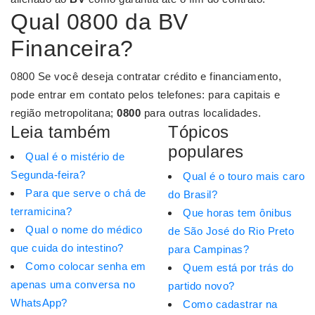
Qual 0800 da BV
Financeira?
0800 Se você deseja contratar crédito e financiamento,
pode entrar em contato pelos telefones: para capitais e
região metropolitana;
0800
para outras localidades.
Leia também
Tópicos
populares
Qual é o mistério de
Segunda-feira?
Qual é o touro mais caro
Para que serve o chá de
do Brasil?
terramicina?
Que horas tem ônibus
Qual o nome do médico
de São José do Rio Preto
que cuida do intestino?
para Campinas?
Como colocar senha em
Quem está por trás do
apenas uma conversa no
partido novo?
WhatsApp?
Como cadastrar na