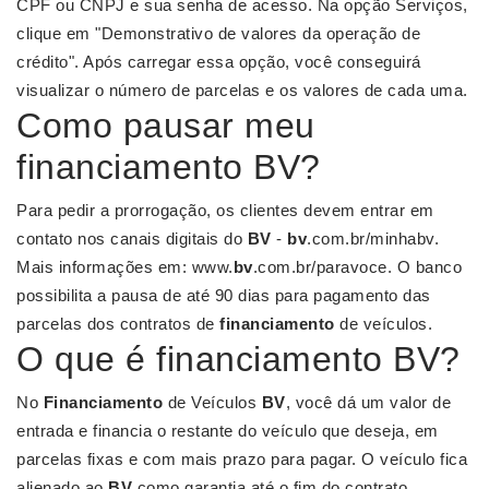
CPF ou CNPJ e sua senha de acesso. Na opção Serviços,
clique em "Demonstrativo de valores da operação de
crédito". Após carregar essa opção, você conseguirá
visualizar o número de parcelas e os valores de cada uma.
Como pausar meu
financiamento BV?
Para pedir a prorrogação, os clientes devem entrar em
contato nos canais digitais do
BV
-
bv
.com.br/minhabv.
Mais informações em: www.
bv
.com.br/paravoce. O banco
possibilita a pausa de até 90 dias para pagamento das
parcelas dos contratos de
financiamento
de veículos.
O que é financiamento BV?
No
Financiamento
de Veículos
BV
, você dá um valor de
entrada e financia o restante do veículo que deseja, em
parcelas fixas e com mais prazo para pagar. O veículo fica
alienado ao
BV
como garantia até o fim do contrato.