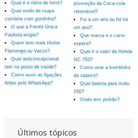
Qual é o ritmo de forró?
promoção da Coca-cola
Qual estilo de roupa
retornável?
combina com gordinha?
Foi a um ano ou foi há
O que a Frente Única
um ano?
Paulista exigia?
Que marca e o carro
Quem tem mais títulos
espero?
Flamengo ou Vasco?
Qual é o valor da Honda
Qual anticoncepcional
NC 750?
tem no posto de saúde?
Como usar a bombinha
Como ouvir as ligações
de catarro?
feitas pelo WhatsApp?
Qual bateria para moto
250?
Onde tem pinhão?
Últimos tópicos