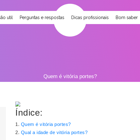
ão util
Perguntas e respostas
Dicas profissionais
Bom saber
Quem é vitória portes?
Índice:
Quem é vitória portes?
Qual a idade de vitória portes?