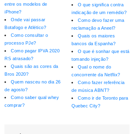
entre os modelos de
O que significa contra
iPhone?
indicação de um remédio?
Onde vai passar
Como devo fazer uma
Botafogo e Atlético?
reclamação a Aneel?
Como consultar o
Quais os maiores
processo PJe?
bancos da Espanha?
Como pagar IPVA 2020
O que é sonhar que está
RS atrasado?
tomando injeção?
Quais são as cores da
Qual o nome do
Bros 2020?
concorrente da Netflix?
Quem nasceu no dia 26
Como fazer referência
de agosto?
de música ABNT?
Como saber qual whey
Como ir de Toronto para
comprar?
Quebec City?