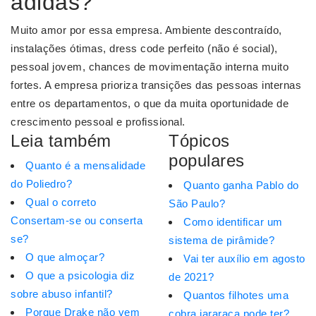
adidas?
Muito amor por essa empresa. Ambiente descontraído,
instalações ótimas, dress code perfeito (não é social),
pessoal jovem, chances de movimentação interna muito
fortes. A empresa prioriza transições das pessoas internas
entre os departamentos, o que da muita oportunidade de
crescimento pessoal e profissional.
Leia também
Tópicos
populares
Quanto é a mensalidade
do Poliedro?
Quanto ganha Pablo do
Qual o correto
São Paulo?
Consertam-se ou conserta
Como identificar um
se?
sistema de pirâmide?
O que almoçar?
Vai ter auxílio em agosto
O que a psicologia diz
de 2021?
sobre abuso infantil?
Quantos filhotes uma
Porque Drake não vem
cobra jararaca pode ter?