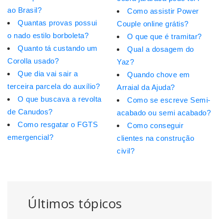
ao Brasil?
Como assistir Power
Quantas provas possui
Couple online grátis?
o nado estilo borboleta?
O que que é tramitar?
Quanto tá custando um
Qual a dosagem do
Corolla usado?
Yaz?
Que dia vai sair a
Quando chove em
terceira parcela do auxílio?
Arraial da Ajuda?
O que buscava a revolta
Como se escreve Semi-
de Canudos?
acabado ou semi acabado?
Como resgatar o FGTS
Como conseguir
emergencial?
clientes na construção
civil?
Últimos tópicos