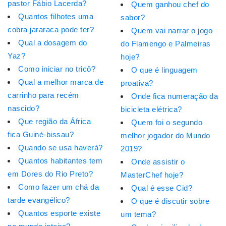
pastor Fábio Lacerda?
Quem ganhou chef do
Quantos filhotes uma
sabor?
cobra jararaca pode ter?
Quem vai narrar o jogo
Qual a dosagem do
do Flamengo e Palmeiras
Yaz?
hoje?
Como iniciar no tricô?
O que é linguagem
Qual a melhor marca de
proativa?
carrinho para recém
Onde fica numeração da
nascido?
bicicleta elétrica?
Que região da África
Quem foi o segundo
fica Guiné-bissau?
melhor jogador do Mundo
Quando se usa haverá?
2019?
Quantos habitantes tem
Onde assistir o
em Dores do Rio Preto?
MasterChef hoje?
Como fazer um chá da
Qual é esse Cid?
tarde evangélico?
O que é discutir sobre
Quantos esporte existe
um tema?