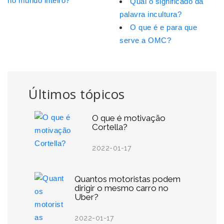
no mundo inteiro?
Qual o significado da
palavra incultura?
O que é e para que
serve a OMC?
Últimos tópicos
O que é motivação
Cortella?
2022-01-17
Quantos motoristas podem
dirigir o mesmo carro no
Uber?
2022-01-17