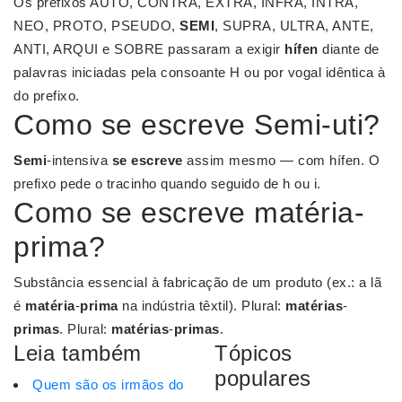
Os prefixos AUTO, CONTRA, EXTRA, INFRA, INTRA,
NEO, PROTO, PSEUDO,
SEMI
, SUPRA, ULTRA, ANTE,
ANTI, ARQUI e SOBRE passaram a exigir
hífen
diante de
palavras iniciadas pela consoante H ou por vogal idêntica à
do prefixo.
Como se escreve Semi-uti?
Semi
-intensiva
se escreve
assim mesmo — com hífen. O
prefixo pede o tracinho quando seguido de h ou i.
Como se escreve matéria-
prima?
Substância essencial à fabricação de um produto (ex.: a lã
é
matéria
-
prima
na indústria têxtil). Plural:
matérias
-
primas
. Plural:
matérias
-
primas
.
Leia também
Tópicos
populares
Quem são os irmãos do