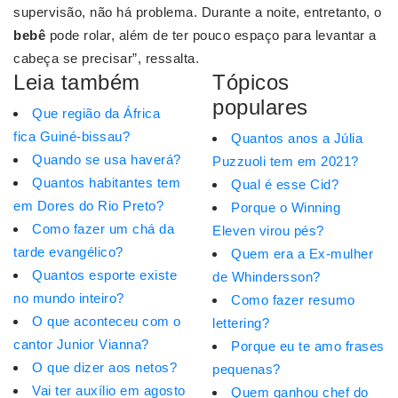
supervisão, não há problema. Durante a noite, entretanto, o
bebê
pode rolar, além de ter pouco espaço para levantar a
cabeça se precisar”, ressalta.
Leia também
Tópicos
populares
Que região da África
fica Guiné-bissau?
Quantos anos a Júlia
Quando se usa haverá?
Puzzuoli tem em 2021?
Quantos habitantes tem
Qual é esse Cid?
em Dores do Rio Preto?
Porque o Winning
Como fazer um chá da
Eleven virou pés?
tarde evangélico?
Quem era a Ex-mulher
Quantos esporte existe
de Whindersson?
no mundo inteiro?
Como fazer resumo
O que aconteceu com o
lettering?
cantor Junior Vianna?
Porque eu te amo frases
O que dizer aos netos?
pequenas?
Vai ter auxílio em agosto
Quem ganhou chef do