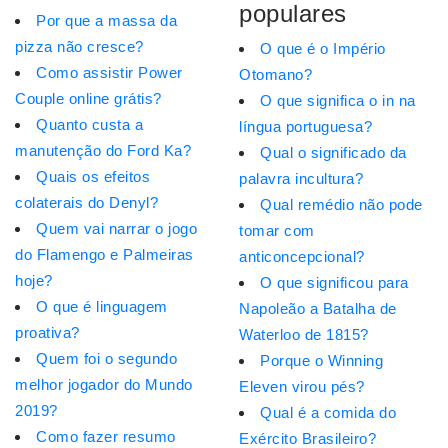
populares
Por que a massa da
pizza não cresce?
O que é o Império
Como assistir Power
Otomano?
Couple online grátis?
O que significa o in na
Quanto custa a
língua portuguesa?
manutenção do Ford Ka?
Qual o significado da
Quais os efeitos
palavra incultura?
colaterais do Denyl?
Qual remédio não pode
Quem vai narrar o jogo
tomar com
do Flamengo e Palmeiras
anticoncepcional?
hoje?
O que significou para
O que é linguagem
Napoleão a Batalha de
proativa?
Waterloo de 1815?
Quem foi o segundo
Porque o Winning
melhor jogador do Mundo
Eleven virou pés?
2019?
Qual é a comida do
Como fazer resumo
Exército Brasileiro?