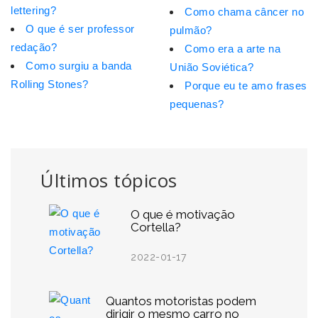
lettering?
Como chama câncer no
O que é ser professor
pulmão?
redação?
Como era a arte na
Como surgiu a banda
União Soviética?
Rolling Stones?
Porque eu te amo frases
pequenas?
Últimos tópicos
O que é motivação
Cortella?
2022-01-17
Quantos motoristas podem
dirigir o mesmo carro no