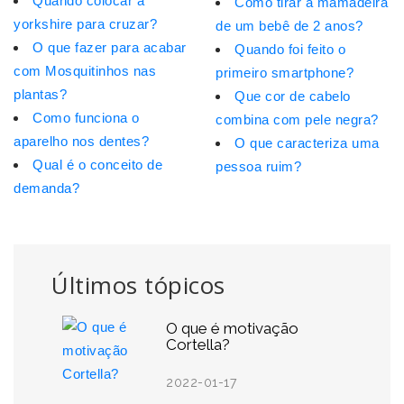
Quando colocar a
Como tirar a mamadeira
yorkshire para cruzar?
de um bebê de 2 anos?
O que fazer para acabar
Quando foi feito o
com Mosquitinhos nas
primeiro smartphone?
plantas?
Que cor de cabelo
Como funciona o
combina com pele negra?
aparelho nos dentes?
O que caracteriza uma
Qual é o conceito de
pessoa ruim?
demanda?
Últimos tópicos
O que é motivação
Cortella?
2022-01-17