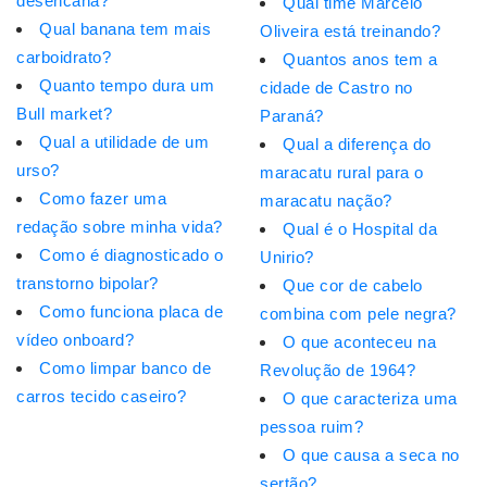
desencana?
Qual time Marcelo
Qual banana tem mais
Oliveira está treinando?
carboidrato?
Quantos anos tem a
Quanto tempo dura um
cidade de Castro no
Bull market?
Paraná?
Qual a utilidade de um
Qual a diferença do
urso?
maracatu rural para o
Como fazer uma
maracatu nação?
redação sobre minha vida?
Qual é o Hospital da
Como é diagnosticado o
Unirio?
transtorno bipolar?
Que cor de cabelo
Como funciona placa de
combina com pele negra?
vídeo onboard?
O que aconteceu na
Como limpar banco de
Revolução de 1964?
carros tecido caseiro?
O que caracteriza uma
pessoa ruim?
O que causa a seca no
sertão?