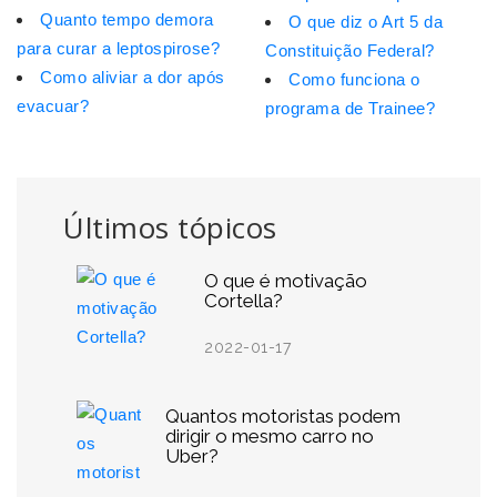
Quanto tempo demora
O que diz o Art 5 da
para curar a leptospirose?
Constituição Federal?
Como aliviar a dor após
Como funciona o
evacuar?
programa de Trainee?
Últimos tópicos
O que é motivação
Cortella?
2022-01-17
Quantos motoristas podem
dirigir o mesmo carro no
Uber?