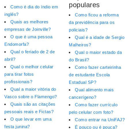
populares
Como é dia do índio em
inglês?
Como ficou a reforma
Quais as melhores
da previdência para os
empresas de Joinville?
policiais?
O que é uma pessoa
Qual é a idade de Sergio
Endomorfa?
Malheiros?
Qual o feriado de 2 de
Qual o maior estado da
abril?
do Brasil?
Qual o melhor celular
Como fazer carteirinha
para tirar fotos
de estudante Escola
profissionais?
Estadual SP?
Qual a maior vitória do
Qual alimento mais
Vasco sobre o Flamengo?
cancerígeno?
Quais são as citações
Como fazer currículo
pessoais reais e Fictas?
pelo celular com foto?
O que levar em uma
Como entrar na UniFAJ?
festa junina?
É pouco ou é pouca?