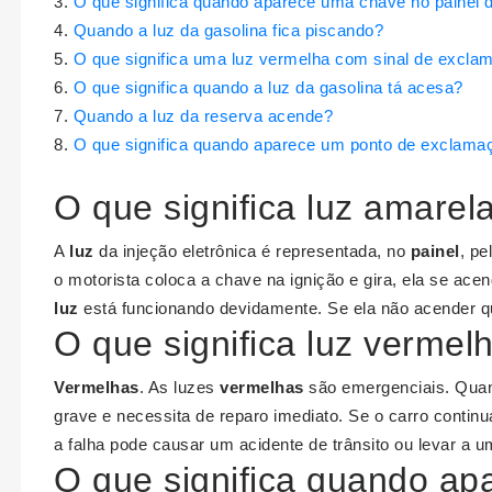
O que significa quando aparece uma chave no painel 
Quando a luz da gasolina fica piscando?
O que significa uma luz vermelha com sinal de excla
O que significa quando a luz da gasolina tá acesa?
Quando a luz da reserva acende?
O que significa quando aparece um ponto de exclamaç
O que significa luz amarel
A
luz
da injeção eletrônica é representada, no
painel
, p
o motorista coloca a chave na ignição e gira, ela se ace
luz
está funcionando devidamente. Se ela não acender qu
O que significa luz vermel
Vermelhas
. As luzes
vermelhas
são emergenciais. Quan
grave e necessita de reparo imediato. Se o carro conti
a falha pode causar um acidente de trânsito ou levar a u
O que significa quando a