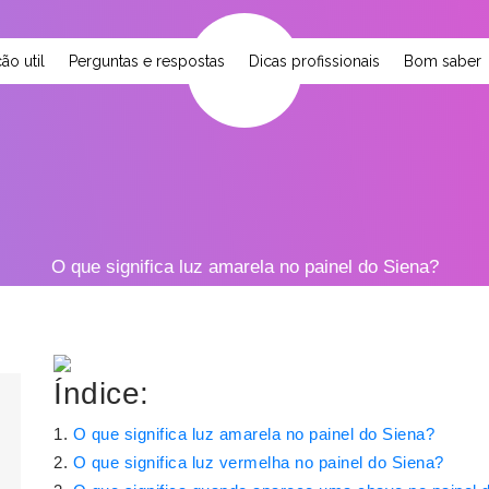
ão util
Perguntas e respostas
Dicas profissionais
Bom saber
O que significa luz amarela no painel do Siena?
Índice:
O que significa luz amarela no painel do Siena?
O que significa luz vermelha no painel do Siena?