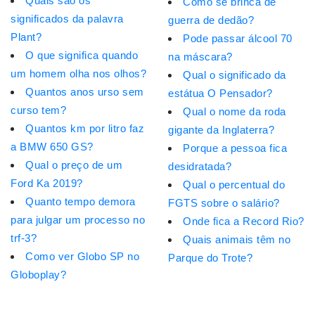
Quais são os
Como se brinca de
significados da palavra
guerra de dedão?
Plant?
Pode passar álcool 70
O que significa quando
na máscara?
um homem olha nos olhos?
Qual o significado da
Quantos anos urso sem
estátua O Pensador?
curso tem?
Qual o nome da roda
Quantos km por litro faz
gigante da Inglaterra?
a BMW 650 GS?
Porque a pessoa fica
Qual o preço de um
desidratada?
Ford Ka 2019?
Qual o percentual do
Quanto tempo demora
FGTS sobre o salário?
para julgar um processo no
Onde fica a Record Rio?
trf-3?
Quais animais têm no
Como ver Globo SP no
Parque do Trote?
Globoplay?