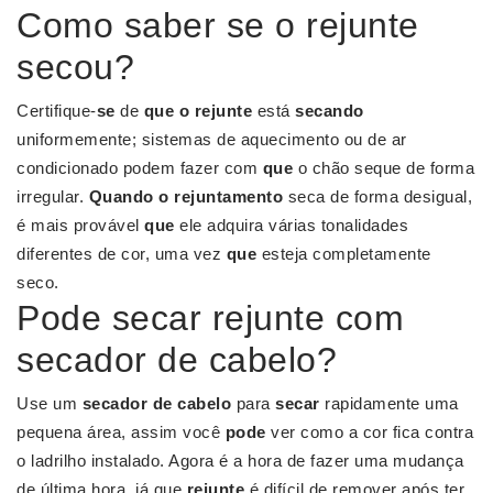
Como saber se o rejunte
secou?
Certifique-
se
de
que o rejunte
está
secando
uniformemente; sistemas de aquecimento ou de ar
condicionado podem fazer com
que
o chão seque de forma
irregular.
Quando o rejuntamento
seca de forma desigual,
é mais provável
que
ele adquira várias tonalidades
diferentes de cor, uma vez
que
esteja completamente
seco.
Pode secar rejunte com
secador de cabelo?
Use um
secador de cabelo
para
secar
rapidamente uma
pequena área, assim você
pode
ver como a cor fica contra
o ladrilho instalado. Agora é a hora de fazer uma mudança
de última hora, já que
rejunte
é difícil de remover após ter