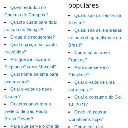
populares
Quem estudou no
Caetano de Campos?
Quais são os carros da
Quanto custa para ficar
Nissan?
no topo do Google?
Quais são as empresas
O que é o requerente?
de marketing multinível no
Qual o preço do cavalo
Brasil?
mecânico?
Como se escreve
Por que se iniciou a
Francoa?
Segunda Guerra Mundial?
Para que serve o
Qual nome da tinta para
Gingilone?
pintar carro?
Qual o valor de uma
Qual o valor do novo
pata negra?
Nissan?
Qual o consumo do Gol
Quantos anos tem o
1.0 2021?
prefeito de São Paulo
Onde irá passar
Bruno Covas?
Corinthians hoje?
Para que serve o chá da
Como calcular