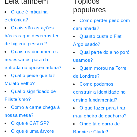
Leia também
Tópicos
populares
O que é máquina
eletrônica?
Como perder peso com
Quais são as ações
caminhada?
básicas que devemos ter
Quanto custa o Fiat
de higiene pessoal?
Argo usado?
Quais os documentos
Qual parte do alho poró
necessários para da
usamos?
entrada na aposentadoria?
Quem morou na Torre
Qual o peixe que faz
de Londres?
Mulato Velho?
Como podemos
Qual o significado de
construir a identidade no
Filisteísmo?
ensino fundamental?
Como a carne chega à
O que fazer para tirar
nossa mesa?
mau cheiro de cachorro?
O que é CAT SP?
Onde tá o carro de
O que é uma árvore
Bonnie e Clyde?