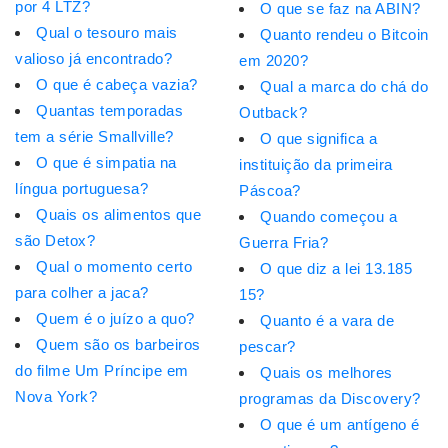
por 4 LTZ?
O que se faz na ABIN?
Qual o tesouro mais
Quanto rendeu o Bitcoin
valioso já encontrado?
em 2020?
O que é cabeça vazia?
Qual a marca do chá do
Quantas temporadas
Outback?
tem a série Smallville?
O que significa a
O que é simpatia na
instituição da primeira
língua portuguesa?
Páscoa?
Quais os alimentos que
Quando começou a
são Detox?
Guerra Fria?
Qual o momento certo
O que diz a lei 13.185
para colher a jaca?
15?
Quem é o juízo a quo?
Quanto é a vara de
Quem são os barbeiros
pescar?
do filme Um Príncipe em
Quais os melhores
Nova York?
programas da Discovery?
O que é um antígeno é