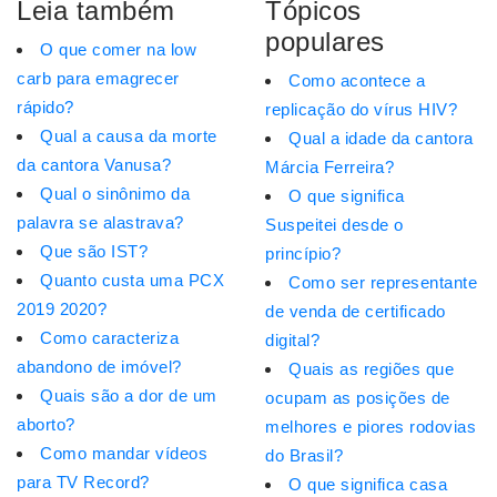
Leia também
Tópicos
populares
O que comer na low
carb para emagrecer
Como acontece a
rápido?
replicação do vírus HIV?
Qual a causa da morte
Qual a idade da cantora
da cantora Vanusa?
Márcia Ferreira?
Qual o sinônimo da
O que significa
palavra se alastrava?
Suspeitei desde o
Que são IST?
princípio?
Quanto custa uma PCX
Como ser representante
2019 2020?
de venda de certificado
Como caracteriza
digital?
abandono de imóvel?
Quais as regiões que
Quais são a dor de um
ocupam as posições de
aborto?
melhores e piores rodovias
Como mandar vídeos
do Brasil?
para TV Record?
O que significa casa