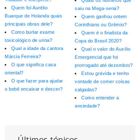
Quais os números que
Quem foi Aurélio
saiu na Mega-sena?
Buarque de Holanda quais
Quem ganhou ontem
principais obras dele?
Corinthians ou Grêmio?
Como burlar exame
Quem é o finalista da
toxicológico de urina?
Copa do Brasil 2020?
Qual a idade da cantora
Qual o valor do Auxílio
Márcia Ferreira?
Emergencial que foi
O que significa casa
prorrogado até dezembro?
oriental?
Estou grávida e tenho
O que fazer para ajudar
vontade de comer coisas
o bebê encaixar e descer?
salgadas?
Como entender a
ansiedade?
Últimos tópicos